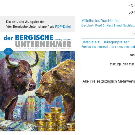
43 
50 
Mittelhefter/Durchhefter
Die
der
aktuelle Ausgabe
Beschnitt Kopf 5, Rest 3 und Nachfalz
"der Bergische Unternehmer" als
PDF-Datei
(b
Beispiele zu Beilagenpreisen
Format bis maximal 205 x 295 mm und
bi
zuzügl. der zur
(Alle Preise zuzüglich Mehrwerts