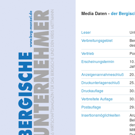
Media Daten -
der Bergis
Leser
Un
Verbreitungsgebiet
Ber
des
Vertrieb
Po
Erscheinungstermin
10.
Jah
Anzeigenannahmeschluß
20.
Druckunterlagenschluß
25.
Druckauflage
30
Verbreitete Auflage
30
Postauflage
29
Insertionsmöglichkeiten
An
Bei
den
Mit
Dur