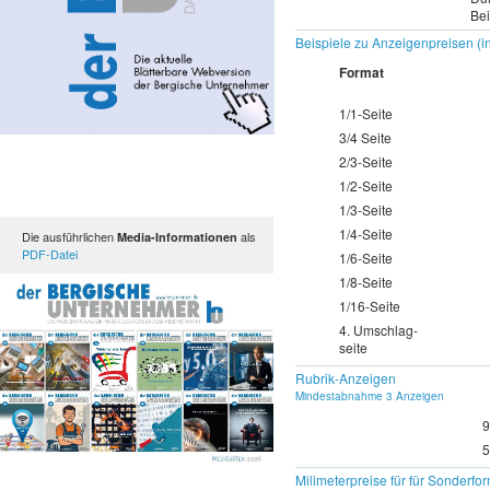
Bei
Beispiele zu Anzeigenpreisen (in
Format
1/1-Seite
3/4 Seite
2/3-Seite
1/2-Seite
1/3-Seite
1/4-Seite
Die ausführlichen
als
Media-Informationen
PDF-Datei
1/6-Seite
1/8-Seite
1/16-Seite
4. Umschlag-
seite
Rubrik-Anzeigen
Mindestabnahme 3 Anzeigen
9
5
Milimeterpreise für für Sonderfo